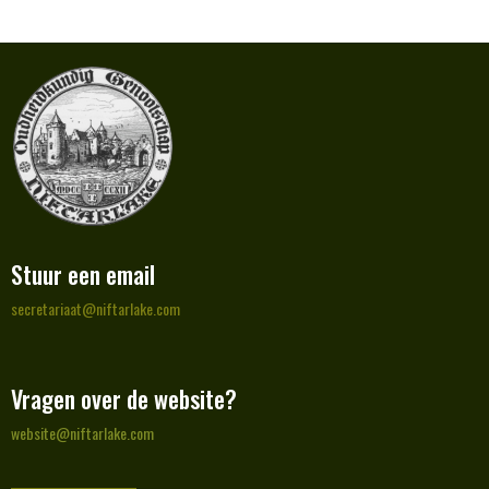
Stuur een email
taairaterces
@niftarlake.com
Vragen over de website?
etisbew
@niftarlake.com